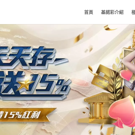
首頁
基諾彩介紹