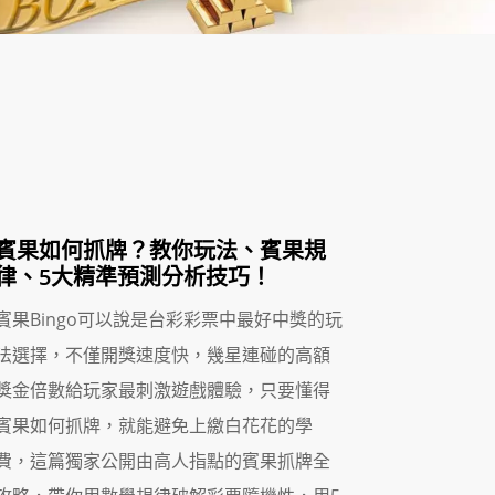
賓果如何抓牌？教你玩法、賓果規
律、5大精準預測分析技巧！
賓果Bingo可以說是台彩彩票中最好中獎的玩
法選擇，不僅開獎速度快，幾星連碰的高額
獎金倍數給玩家最刺激遊戲體驗，只要懂得
賓果如何抓牌，就能避免上繳白花花的學
費，這篇獨家公開由高人指點的賓果抓牌全