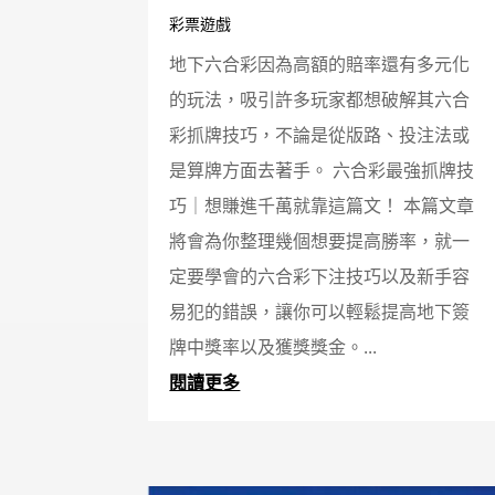
彩票遊戲
地下六合彩因為高額的賠率還有多元化
的玩法，吸引許多玩家都想破解其六合
彩抓牌技巧，不論是從版路、投注法或
是算牌方面去著手。 六合彩最強抓牌技
巧｜想賺進千萬就靠這篇文！ 本篇文章
將會為你整理幾個想要提高勝率，就一
定要學會的六合彩下注技巧以及新手容
易犯的錯誤，讓你可以輕鬆提高地下簽
牌中獎率以及獲獎獎金。...
閱讀更多