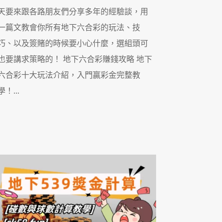
天要來跟各路朋友們分享多年的經驗談，用
一篇文教會你所有地下六合彩的玩法、技
巧、以及簽賭的時候要小心什麼，選組頭可
也要講求策略的！ 地下六合彩賺錢攻略 地下
六合彩十大玩法介紹，入門贏彩金完整教
學！...