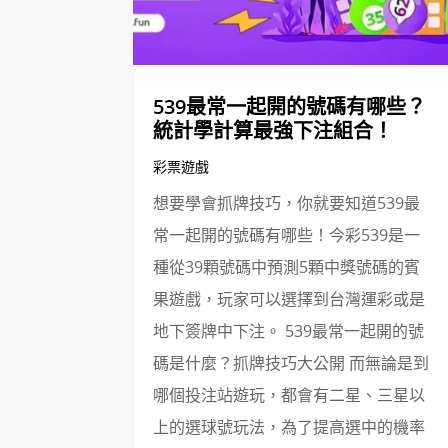
539最常一起開的號碼有哪些？
統計學計算最強下注組合！
彩票遊戲
想要學會抓牌技巧，你就要知道539最
常一起開的號碼有哪些！今彩539是一
種從39顆號碼中預測5顆中獎號碼的賓
果遊戲，玩家可以選擇到台灣運彩或是
地下簽牌中下注。 539最常一起開的號
碼是什麼？抓牌技巧大公開 而無論是到
哪個投注站遊玩，都會有二星、三星以
上的選球號玩法，為了提高選中的機率