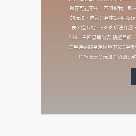
還有可能不中，不如跟我一起來
的玩法，儘管只有中2-4個號
表，還有地下539的玩法介紹
539二三四星連碰表 精選目
三星連碰四星連碰地下539中獎
柱怎麼玩？玩法介紹跟比較 