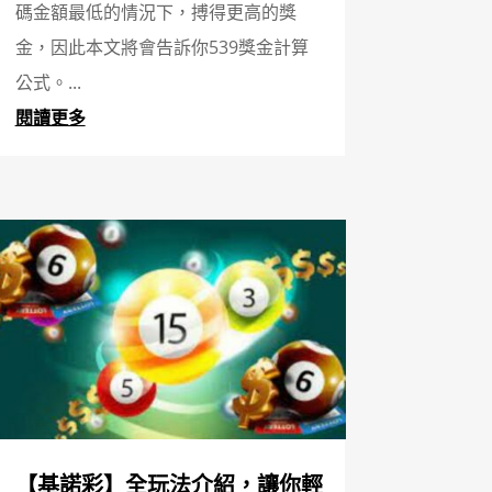
碼金額最低的情況下，搏得更高的獎
金，因此本文將會告訴你539獎金計算
公式。...
閱讀更多
【基諾彩】全玩法介紹，讓你輕