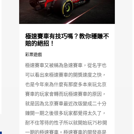
極速賽車有技巧嗎？教你穩賺不
賠的絕招！
彩票遊戲
極速賽車又被稱為急速賽車，從名字也
可以看出來極速賽車的開獎速度之快，
也是今年來為什麼有那麼多本來玩北京
賽車的玩家會轉而玩極速賽車的原因，
就是因為北京賽車最近改版變成二十分
鐘開一期之後很多玩家都覺得太久了，
耐不住等待的性子所以就開始玩75秒開
一期的極速賽車。極速賽車的開發商是